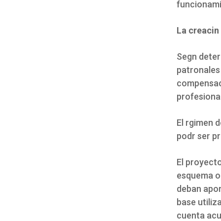
funcionami
La creacin 
Segn deter
patronales 
compensaci
profesiona
El rgimen d
podr ser p
El proyect
esquema ob
deban apor
base utili
cuenta acu