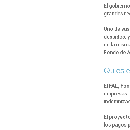
El gobierno
grandes re
Uno de sus
despidos
, 
en la mism
Fondo de A
Qu es e
El
FAL, Fon
empresas a
indemnizac
El proyect
los pagos p