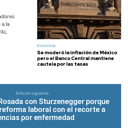
adores
 a la
FAL.
Economía
Se moderó la inflación de México
pero el Banco Central mantiene
cautela por las tasas
Artículo siguiente
 Rosada con Sturzenegger porque
reforma laboral con el recorte a
cencias por enfermedad