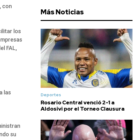
, con
Más Noticias
litar los
 empresas
el FAL
,
a las
Deportes
Rosario Central venció 2-1 a
Aldosivi por el Torneo Clausura
inistran
ando su