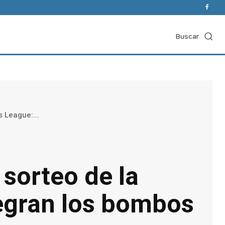
Buscar
 League:...
 sorteo de la
egran los bombos