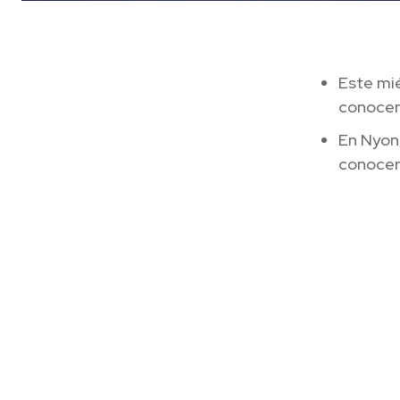
Este mié
conocen
En Nyon,
conocer 