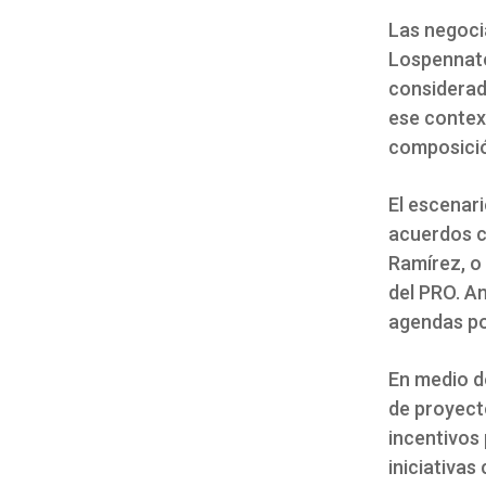
Las negoci
Lospennato,
considerad
ese context
composició
El escenari
acuerdos co
Ramírez, o 
del PRO. A
agendas po
En medio de
de proyect
incentivos 
iniciativas