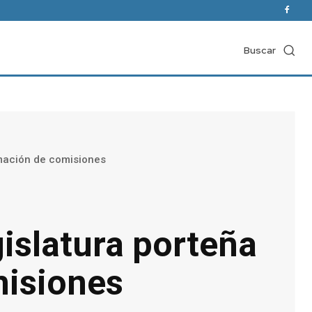
Buscar
rmación de comisiones
islatura porteña
misiones