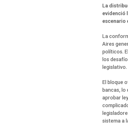
La distrib
evidenció 
escenario 
La conform
Aires gene
políticos. 
los desafío
legislativo.
El bloque o
bancas, lo 
aprobar le
complicado
legisladore
sistema a la