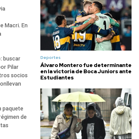
via
e Macri. En
a
Deportes
o: buscar
Álvaro Montero fue determinante
or Pilar
en la victoria de Boca Juniors ante
otros socios
Estudiantes
conllevan
un paquete
 régimen de
stas