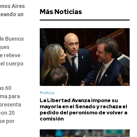
enos Aires
Más Noticias
nteando un
 de Buenos
ques
e relieve
 el cuerpo
as 60
Política
rama para
La Libertad Avanza impone su
 presenta
mayoría en el Senado y rechaza el
pedido del peronismo de volver a
con 20
comisión
se por