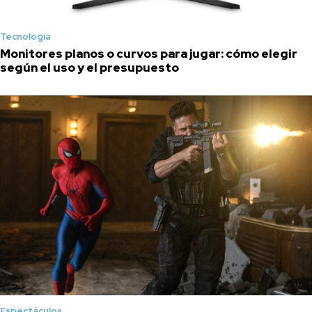
Tecnología
Monitores planos o curvos para jugar: cómo elegir
según el uso y el presupuesto
Espectáculos