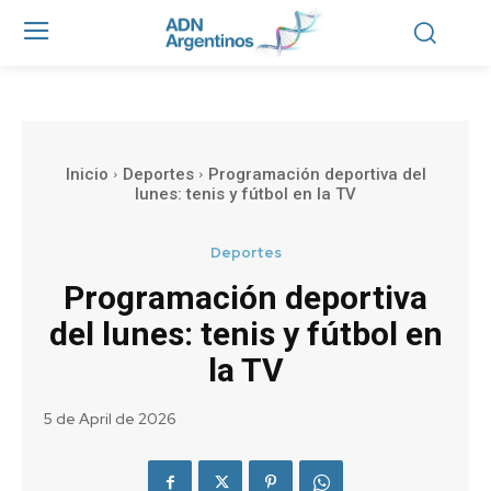
Inicio
Deportes
Programación deportiva del
lunes: tenis y fútbol en la TV
Deportes
Programación deportiva
del lunes: tenis y fútbol en
la TV
5 de April de 2026