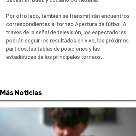
Por otro lado, también se transmitirán encuentros
correspondientes al torneo Apertura de fútbol. A
través de la señal de televisión, los espectadores
podrán seguir los resultados en vivo, los próximos
partidos, las tablas de posiciones y las
estadísticas de los principales torneos.
Más Noticias