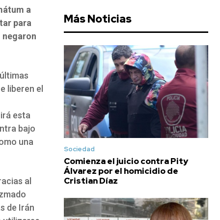
imátum a
Más Noticias
tar para
o negaron
últimas
e liberen el
rirá esta
ntra bajo
como una
Sociedad
Comienza el juicio contra Pity
Álvarez por el homicidio de
Cristian Díaz
acias al
iezmado
s de Irán