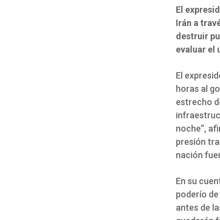
El expresi
Irán a trav
destruir p
evaluar el
El expresi
horas al go
estrecho d
infraestruc
noche”, af
presión tr
nación fuer
En su cuen
poderío de
antes de la