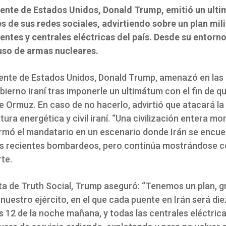
dente de Estados Unidos, Donald Trump, emitió un ult
és de sus redes sociales, advirtiendo sobre un plan mili
uentes y centrales eléctricas del país. Desde su entorn
 uso de armas nucleares.
dente de Estados Unidos, Donald Trump, amenazó en las 
bierno iraní tras imponerle un ultimátum con el fin de qu
e Ormuz. En caso de no hacerlo, advirtió que atacará la
tura energética y civil iraní. “Una civilización entera mo
irmó el mandatario en un escenario donde Irán se encue
as recientes bombardeos, pero continúa mostrándose 
te.
ta de Truth Social, Trump aseguró: “Tenemos un plan, gr
 nuestro ejército, en el que cada puente en Irán será d
s 12 de la noche mañana, y todas las centrales eléctrica