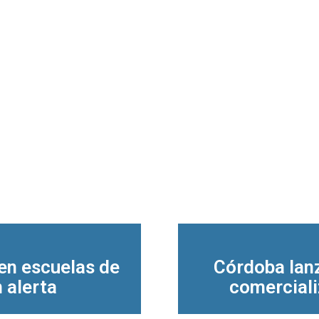
 en escuelas de
Córdoba lan
 alerta
comerciali