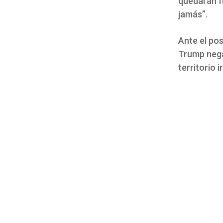
quedarán fu
jamás”.
Ante el po
Trump nega
territorio i