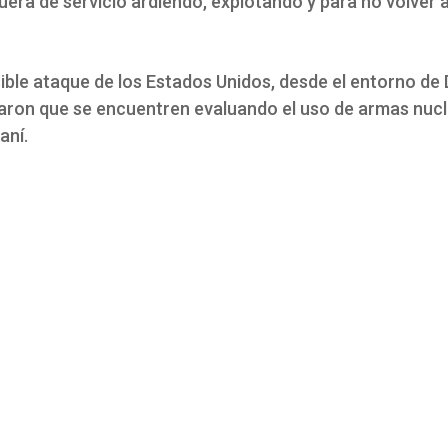
era de servicio ardiendo, explotando y para no volver a
sible ataque de los Estados Unidos, desde el entorno de
ron que se encuentren evaluando el uso de armas nucl
raní.