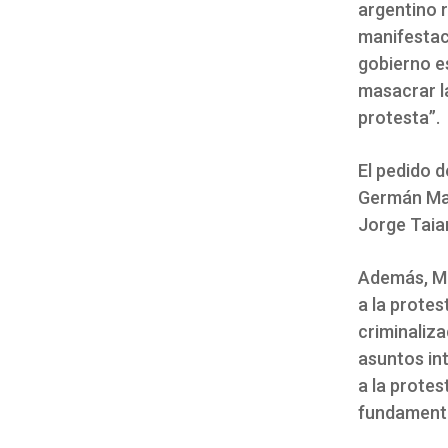
argentino r
manifestac
gobierno e
masacrar la
protesta”.
El pedido d
Germán Mar
Jorge Taia
Además, Ma
a la protes
criminaliza
asuntos int
a la protest
fundamenta