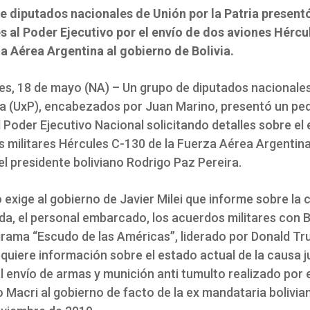
e diputados nacionales de Unión por la Patria present
s al Poder Ejecutivo por el envío de dos aviones Hércu
za Aérea Argentina al gobierno de Bolivia.
es, 18 de mayo (NA) – Un grupo de diputados nacionale
ria (UxP), encabezados por Juan Marino, presentó un pe
 Poder Ejecutivo Nacional solicitando detalles sobre el 
s militares Hércules C-130 de la Fuerza Aérea Argentina
l presidente boliviano Rodrigo Paz Pereira.
 exige al gobierno de Javier Milei que informe sobre la 
a, el personal embarcado, los acuerdos militares con Bo
grama “Escudo de las Américas”, liderado por Donald Tr
uiere información sobre el estado actual de la causa ju
l envío de armas y munición anti tumulto realizado por 
 Macri al gobierno de facto de la ex mandataria bolivia