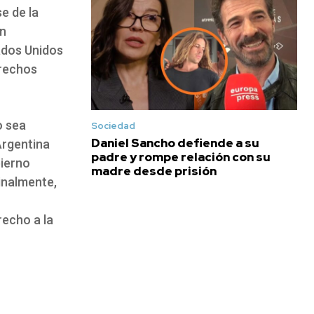
e de la
on
ados Unidos
erechos
o sea
Sociedad
Daniel Sancho defiende a su
 Argentina
padre y rompe relación con su
bierno
madre desde prisión
inalmente,
recho a la