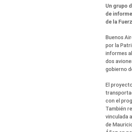
Un grupo d
de informe
de la Fuer
Buenos Air
por la Pat
informes al
dos avione
gobierno de
El proyecto
transportad
con el pro
También req
vinculada a
de Mauricio