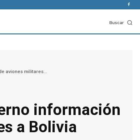
Buscar
 aviones militares...
ierno información
s a Bolivia