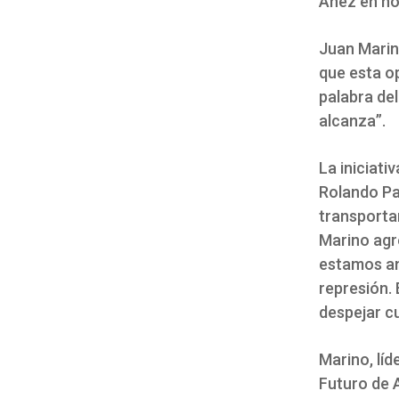
Áñez en no
Juan Marin
que esta op
palabra de
alcanza”.
La iniciati
Rolando Pa
transportan
Marino agr
estamos an
represión. 
despejar cu
Marino, líd
Futuro de A