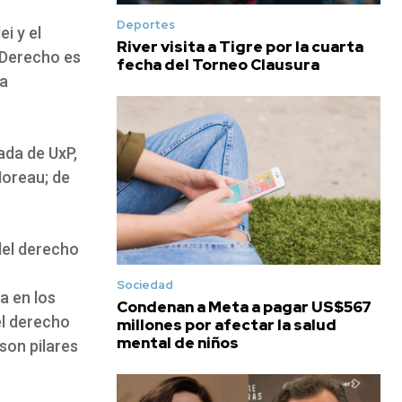
Deportes
i y el
River visita a Tigre por la cuarta
 Derecho es
fecha del Torneo Clausura
la
cada de UxP,
Moreau; de
del derecho
Sociedad
a en los
Condenan a Meta a pagar US$567
el derecho
millones por afectar la salud
mental de niños
 son pilares