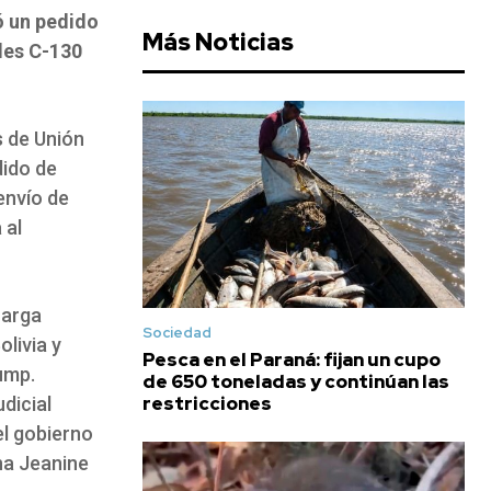
ó un pedido
Más Noticias
les C-130
s de Unión
dido de
envío de
 al
carga
Sociedad
livia y
Pesca en el Paraná: fijan un cupo
ump.
de 650 toneladas y continúan las
restricciones
dicial
el gobierno
na Jeanine