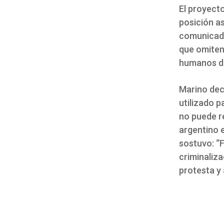
El proyect
posición as
comunicado
que omiten 
humanos de
Marino dec
utilizado p
no puede r
argentino e
sostuvo: “F
criminaliza
protesta y 