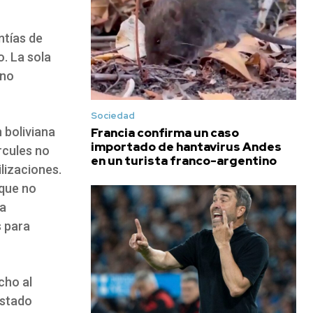
ntías de
o. La sola
 no
Sociedad
n boliviana
Francia confirma un caso
importado de hantavirus Andes
rcules no
en un turista franco-argentino
lizaciones.
que no
la
s para
cho al
Estado