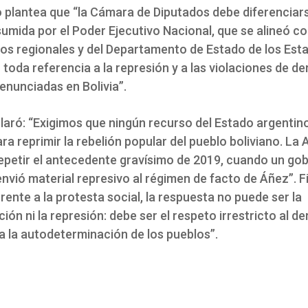
o plantea que “la Cámara de Diputados debe diferenciars
umida por el Poder Ejecutivo Nacional, que se alineó c
s regionales y del Departamento de Estado de los Est
toda referencia a la represión y a las violaciones de d
nunciadas en Bolivia”.
laró: “Exigimos que ningún recurso del Estado argentin
ara reprimir la rebelión popular del pueblo boliviano. La
epetir el antecedente gravísimo de 2019, cuando un go
nvió material represivo al régimen de facto de Áñez”. F
rente a la protesta social, la respuesta no puede ser la
ción ni la represión: debe ser el respeto irrestricto al de
a la autodeterminación de los pueblos”.