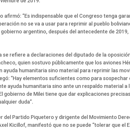
viembre de 2019.
o afirmó: “Es indispensable que el Congreso tenga gara
eración no se va a usar para reprimir al pueblo bolivian
l gobierno argentino, después del antecedente de 2019,
va se refiere a declaraciones del diputado de la oposició
checo, quien sostuvo públicamente que los aviones Hé
 ayuda humanitaria sino material para reprimir las movi
egó: “Hay elementos suficientes como para sospechar 
te ayuda humanitaria sino ante un respaldo material a 
El gobierno de Milei tiene que dar explicaciones precisa
alquier duda”.
er del Partido Piquetero y dirigente del Movimiento Dere
xel Kicillof, manifestó que no se puede “tolerar que el 