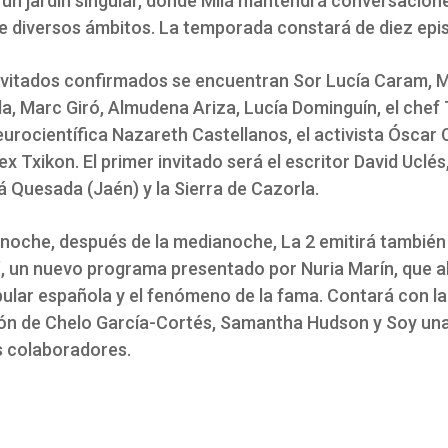
 un jardín singular, donde Milá mantendrá conversacion
de diversos ámbitos. La temporada constará de diez epi
invitados confirmados se encuentran Sor Lucía Caram, M
la, Marc Giró, Almudena Ariza, Lucía Dominguín, el chef
eurocientífica Nazareth Castellanos, el activista Óscar 
lex Txikon. El primer invitado será el escritor David Uclé
rá Quesada (Jaén) y la Sierra de Cazorla.
noche, después de la medianoche, La 2 emitirá también
’, un nuevo programa presentado por Nuria Marín, que a
pular española y el fenómeno de la fama. Contará con la
ión de Chelo García-Cortés, Samantha Hudson y Soy una
s colaboradores.