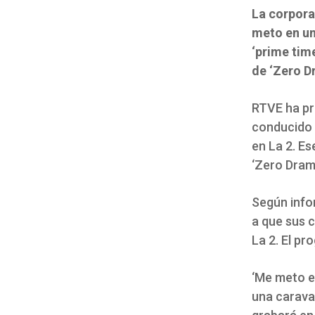
La corpora
meto en un
‘prime tim
de ‘Zero D
RTVE ha pr
conducido 
en La 2. Es
‘Zero Drama
Según info
a que sus 
La 2. El pr
‘Me meto en
una carava