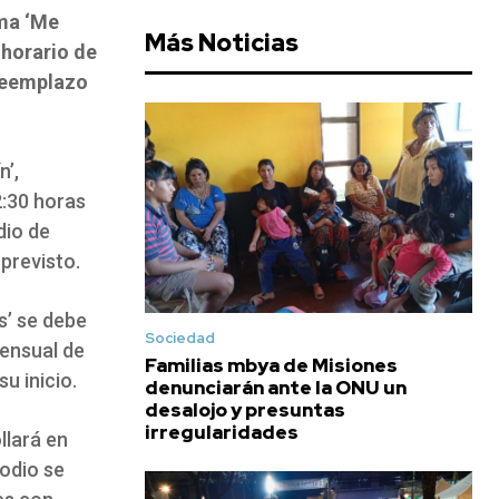
ama ‘Me
Más Noticias
 horario de
 reemplazo
n’,
2:30 horas
dio de
previsto.
s’ se debe
Sociedad
mensual de
Familias mbya de Misiones
u inicio.
denunciarán ante la ONU un
desalojo y presuntas
irregularidades
llará en
odio se