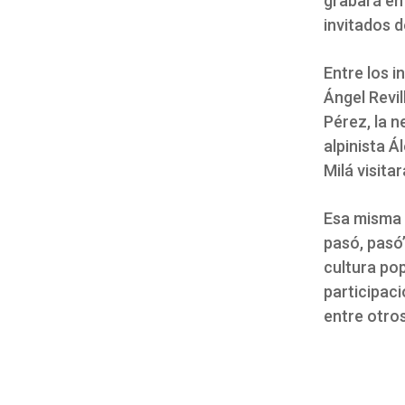
grabará en
invitados 
Entre los 
Ángel Revil
Pérez, la n
alpinista Á
Milá visita
Esa misma 
pasó, pasó
cultura po
participac
entre otro