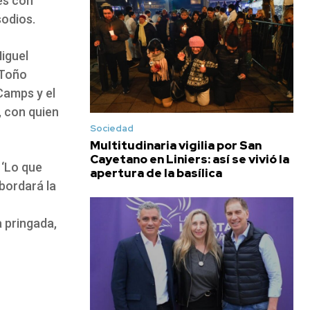
es con
sodios.
iguel
 Toño
Camps y el
s, con quien
Sociedad
Multitudinaria vigilia por San
Cayetano en Liniers: así se vivió la
 ‘Lo que
apertura de la basílica
bordará la
 pringada,