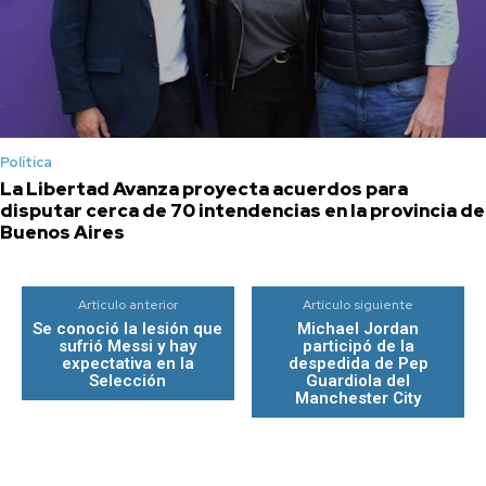
Política
La Libertad Avanza proyecta acuerdos para
disputar cerca de 70 intendencias en la provincia de
Buenos Aires
Artículo anterior
Artículo siguiente
Se conoció la lesión que
Michael Jordan
sufrió Messi y hay
participó de la
expectativa en la
despedida de Pep
Selección
Guardiola del
Manchester City