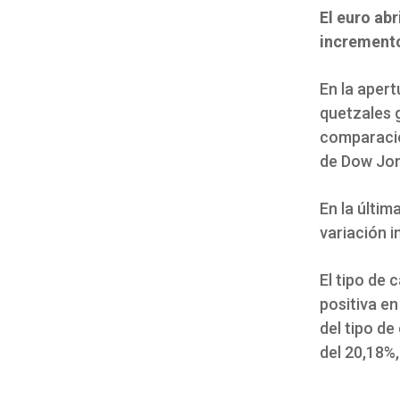
El euro ab
incremento
En la apert
quetzales 
comparació
de Dow Jon
En la últim
variación i
El tipo de
positiva en
del tipo de
del 20,18%,