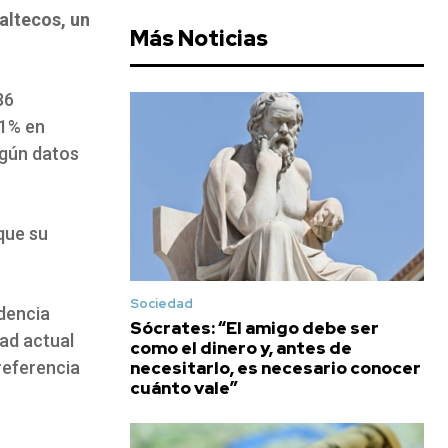
altecos, un
Más Noticias
86
51% en
egún datos
que su
Sociedad
dencia
Sócrates: “El amigo debe ser
dad actual
como el dinero y, antes de
necesitarlo, es necesario conocer
referencia
cuánto vale”