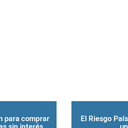
ón para comprar
El Riesgo Paí
s sin interés
un