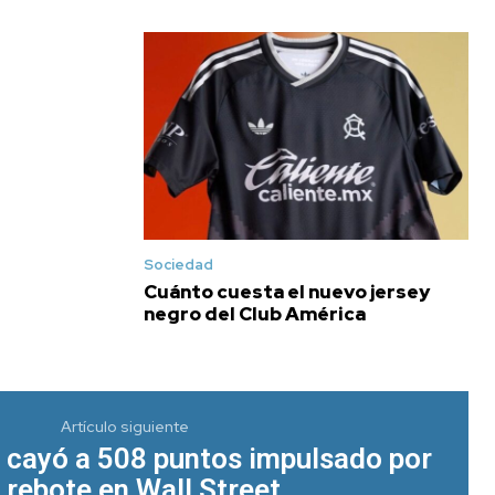
Sociedad
Cuánto cuesta el nuevo jersey
negro del Club América
Artículo siguiente
s cayó a 508 puntos impulsado por
 rebote en Wall Street