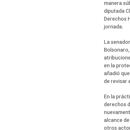
manera súb
diputada Ch
Derechos H
jornada.
La senador
Bolsonaro,
atribucione
en la prote
añadió que
de revisar e
En la práct
derechos de
nuevamente 
alcance de 
otros actor