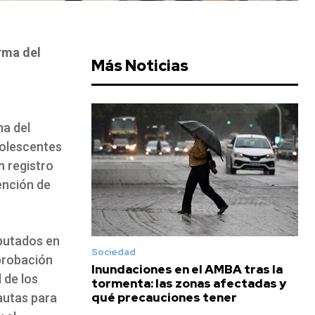
rma del
Más Noticias
ma del
dolescentes
n registro
ención de
iputados en
Sociedad
aprobación
Inundaciones en el AMBA tras la
 de los
tormenta: las zonas afectadas y
qué precauciones tener
autas para