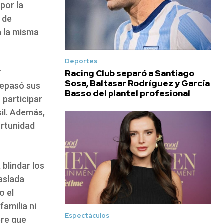
por la
 de
n la misma
Deportes
r
Racing Club separó a Santiago
Sosa, Baltasar Rodríguez y García
repasó sus
Basso del plantel profesional
 participar
sil. Además,
ortunidad
 blindar los
raslada
o el
familia ni
Espectáculos
pre que