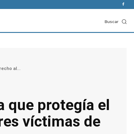
Buscar
echo al...
a que protegía el
res víctimas de