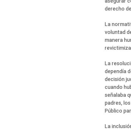
asegurar co
derecho de 
La normativ
voluntad de
manera hum
revictimiza
La resoluc
dependía de
decisión ju
cuando hubi
señalaba qu
padres, los
Público pa
La inclusió