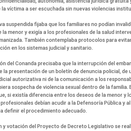
nfidencialidad, autonomía, asistencia jurídica gratuita y
la víctima a ser escuchada sin nuevas violencias instit
a suspendida fijaba que los familiares no podían invalid
 la menor y exigía a los profesionales de la salud interv
anizada. También contemplaba protocolos para evitar
ción en los sistemas judicial y sanitario.
ión del Conanda precisaba que la interrupción del emba
 la presentación de un boletín de denuncia policial, de 
dicial autorizativa ni de la comunicación a los responsa
era sospecha de violencia sexual dentro de la familia. E
e, si existía diferencia entre los deseos de la menor y l
 profesionales debían acudir a la Defensoría Pública y al
ra definir el procedimiento adecuado.
n y votación del Proyecto de Decreto Legislativo se real