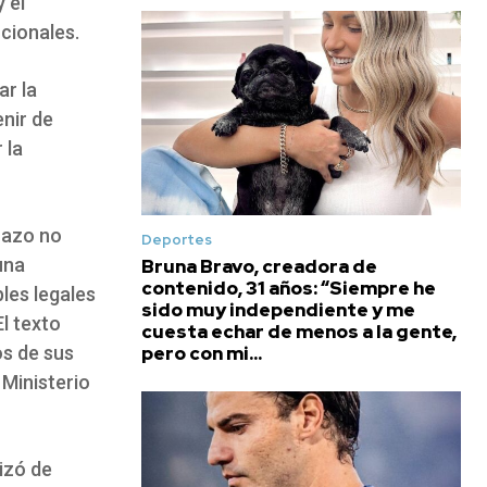
 el
ucionales.
ar la
enir de
 la
razo no
Deportes
una
Bruna Bravo, creadora de
contenido, 31 años: “Siempre he
bles legales
sido muy independiente y me
l texto
cuesta echar de menos a la gente,
pero con mi...
os de sus
 Ministerio
izó de