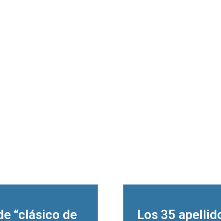
de “clásico de
Los 35 apellid