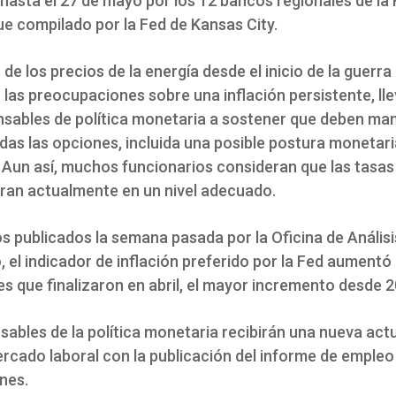
 hasta el 27 de mayo por los 12 bancos regionales de la
ue compilado por la Fed de Kansas City.
de los precios de la energía desde el inicio de la guerra
 las preocupaciones sobre una inflación persistente, ll
sables de política monetaria a sostener que deben ma
odas las opciones, incluida una posible postura monetar
. Aun así, muchos funcionarios consideran que las tasas
ran actualmente en un nivel adecuado.
s publicados la semana pasada por la Oficina de Análisi
 el indicador de inflación preferido por la Fed aumentó
s que finalizaron en abril, el mayor incremento desde 2
sables de la política monetaria recibirán una nueva act
ercado laboral con la publicación del informe de empleo
rnes.