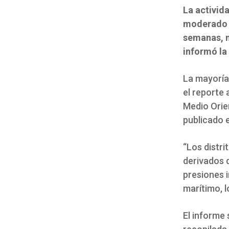
La activid
moderado e
semanas, m
informó la
La mayoría 
el reporte 
Medio Orien
publicado 
“Los distri
derivados d
presiones i
marítimo, l
El informe