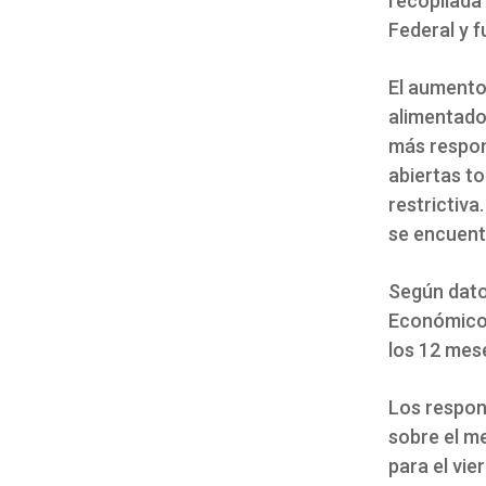
recopilada
Federal y f
El aumento 
alimentado
más respon
abiertas t
restrictiva
se encuent
Según dato
Económico,
los 12 mese
Los respon
sobre el m
para el vie