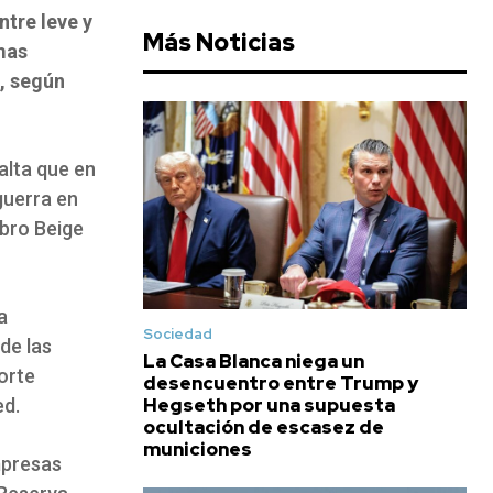
tre leve y
Más Noticias
mas
, según
alta que en
guerra en
ibro Beige
a
Sociedad
de las
La Casa Blanca niega un
orte
desencuentro entre Trump y
Hegseth por una supuesta
ed.
ocultación de escasez de
municiones
mpresas