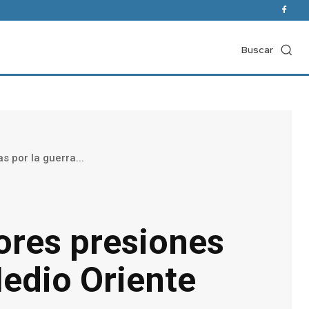
Buscar
s por la guerra...
ores presiones
Medio Oriente