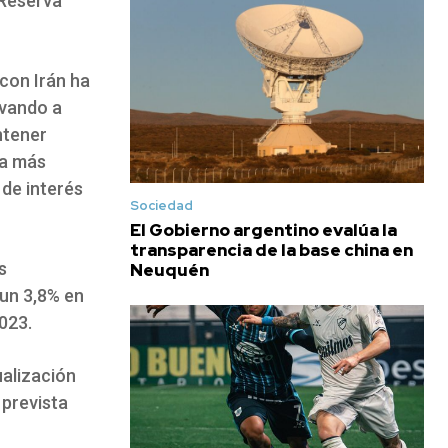
 Reserva
 con Irán ha
evando a
ntener
ia más
 de interés
Sociedad
El Gobierno argentino evalúa la
transparencia de la base china en
s
Neuquén
 un 3,8% en
023.
ualización
 prevista