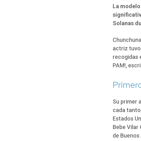
La modelo y
significat
Solanas dur
Chunchuna 
actriz tuvo
recogidas e
PAM!, escri
Primer
Su primer 
cada tanto,
Estados Uni
Bebe Vilar
de Buenos A