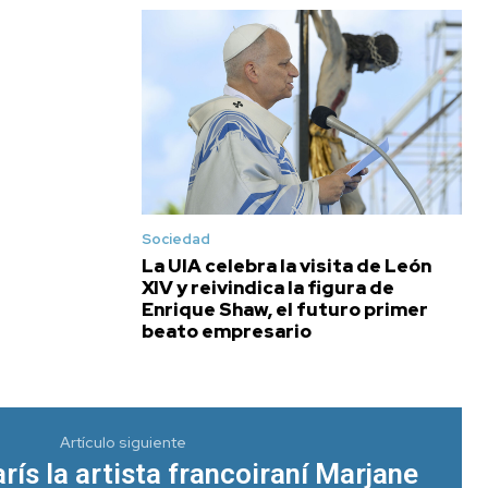
Sociedad
La UIA celebra la visita de León
XIV y reivindica la figura de
Enrique Shaw, el futuro primer
beato empresario
Artículo siguiente
arís la artista francoiraní Marjane