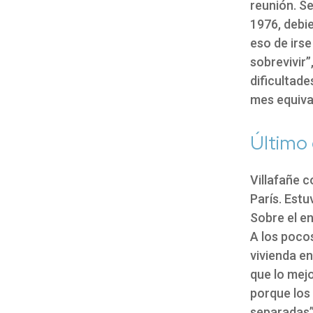
reunión. Se
1976, debie
eso de irse
sobrevivir”
dificultades
mes equival
Último
Villafañe 
París. Estu
Sobre el e
A los poco
vivienda en
que lo mejo
porque los
separadas”