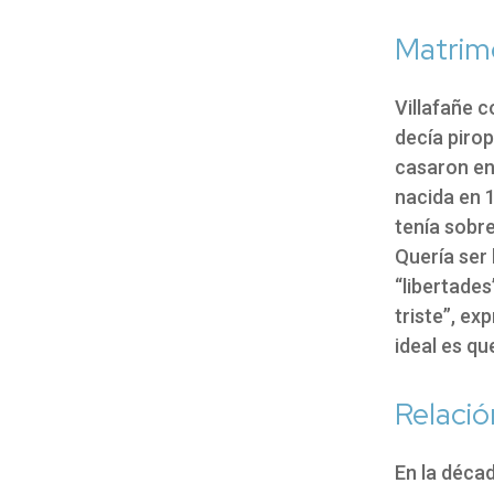
Matrim
Villafañe c
decía piro
casaron en 
nacida en 1
tenía sobre
Quería ser 
“libertades
triste”, ex
ideal es qu
Relació
En la décad