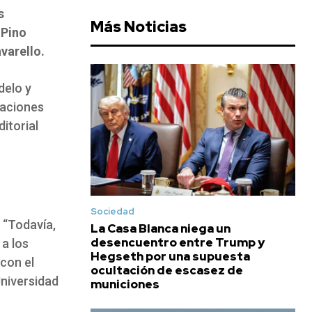
s
Más Noticias
 Pino
varello.
delo y
raciones
ditorial
Sociedad
 “Todavía,
La Casa Blanca niega un
desencuentro entre Trump y
 a los
Hegseth por una supuesta
 con el
ocultación de escasez de
Universidad
municiones