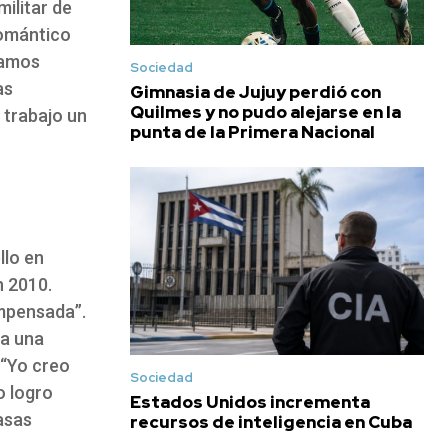
ilitar de
romántico
ríamos
Sociedad
as
Gimnasia de Jujuy perdió con
Quilmes y no pudo alejarse en la
n trabajo un
punta de la Primera Nacional
llo en
n 2010.
impensada”.
 a una
 “Yo creo
Sociedad
o logro
Estados Unidos incrementa
asas
recursos de inteligencia en Cuba