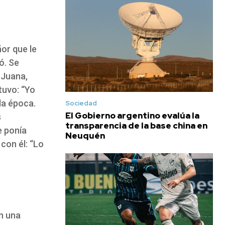
or que le
ó. Se
 Juana,
tuvo: “Yo
la época.
Sociedad
El Gobierno argentino evalúa la
s
transparencia de la base china en
e ponía
Neuquén
con él: “Lo
en una