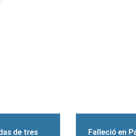
das de tres
Falleció en P