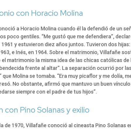
onio con Horacio Molina
onoció a Horacio Molina cuando él la defendió de un señ
pos poco gentiles. “Me gustó que me defendiera”, declar
1961 y estuvieron diez años juntos. Tuvieron dos hijas:
963, e Inés, en 1964. Sobre el matrimonio, Villafañe sos
 el matrimonio la misma idea de las chicas católicas de 
bendecida frente al altar”. La separación ocurrió por la
” que Molina se tomaba. “Era muy picaflor y me dolía, m
presó. No obstante, afirmó que mantuvo un buen vínculo 
edarse siempre con el padre de tus hijos”.
n con Pino Solanas y exilio
a de 1970, Villafañe conoció al cineasta Pino Solanas 