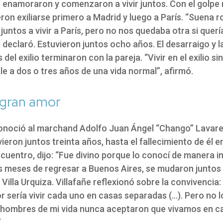
 enamoraron y comenzaron a vivir juntos. Con el golpe m
ron exiliarse primero a Madrid y luego a París. “Suena 
 juntos a vivir a París, pero no nos quedaba otra si que
, declaró. Estuvieron juntos ocho años. El desarraigo y l
 del exilio terminaron con la pareja. “Vivir en el exilio si
e a dos o tres años de una vida normal”, afirmó.
 gran amor
conoció al marchand Adolfo Juan Ángel “Chango” Lavare
vieron juntos treinta años, hasta el fallecimiento de él e
ncuentro, dijo: “Fue divino porque lo conocí de manera 
s meses de regresar a Buenos Aires, se mudaron juntos
 Villa Urquiza. Villafañe reflexionó sobre la convivencia:
r sería vivir cada uno en casas separadas (…). Pero no l
 hombres de mi vida nunca aceptaron que vivamos en c
.