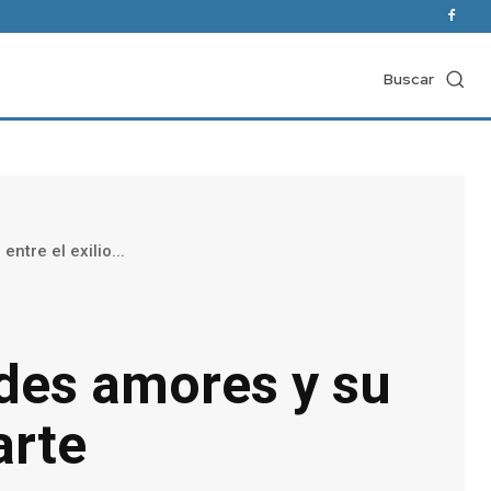
Buscar
ntre el exilio...
ndes amores y su
arte