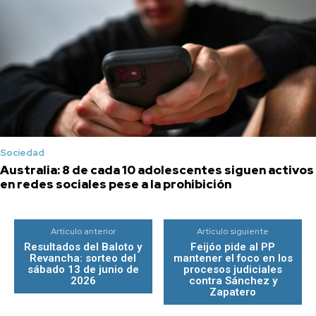
Sociedad
Australia: 8 de cada 10 adolescentes siguen activos
en redes sociales pese a la prohibición
Artículo anterior
Artículo siguiente
Resultados del Baloto y
Feijóo pide al PP
Revancha: sorteo del
mantener el foco en los
sábado 13 de junio de
procesos judiciales
2026
contra Sánchez y
Zapatero