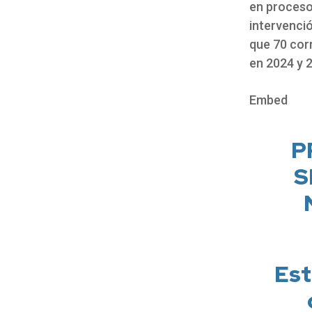
en proceso 
intervenci
que 70 cor
en 2024 y 
Embed
P
S
Est