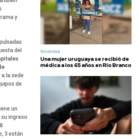
también
s
grama y
mpulsadas
uesta del
Sociedad
pitales
Una mujer uruguaya se recibió de
médica a los 65 años en Río Branco
de
 a la sede
quipos de
iene un
 su ingreso
88
e, 3 están