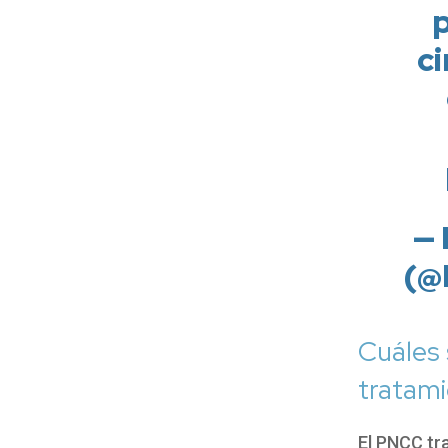
ci
— 
(@
Cuáles 
tratam
El PNCC tra