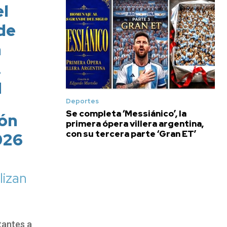
l
 de
n
…
H
Deportes
Se completa ‘Messiánico’, la
ión
primera ópera villera argentina,
con su tercera parte ‘Gran ET’
026
lizan
tantes a