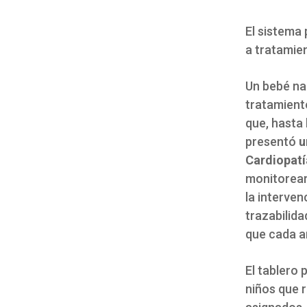
El sistema
a tratamie
Un bebé na
tratamient
que, hasta 
presentó
u
Cardiopat
monitorear
la interven
trazabilida
que cada a
El tablero 
niños que r