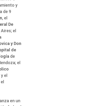
tamiento y
a de 9
an
, el
eral De
ires; el
a
ovica y Don
pital de
logía
de
endoza; el
blico
y el
 el
vanza en un