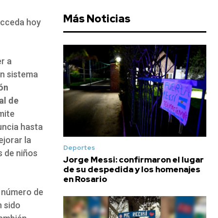
Más Noticias
acceda hoy
r a
un sistema
ión
al de
mite
uncia hasta
ejorar la
Deportes
s de niños
Jorge Messi: confirmaron el lugar
de su despedida y los homenajes
en Rosario
el número de
n sido