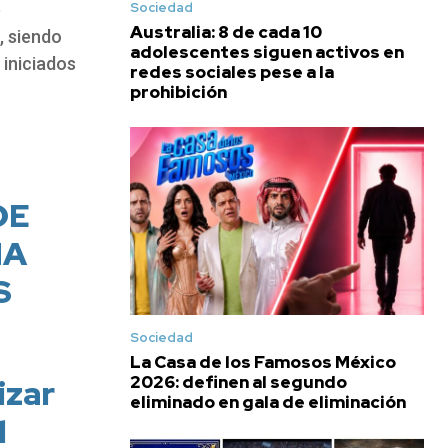
Sociedad
e
Australia: 8 de cada 10
, siendo
adolescentes siguen activos en
 iniciados
redes sociales pese a la
prohibición
DE
MA
S
Sociedad
La Casa de los Famosos México
2026: definen al segundo
izar
eliminado en gala de eliminación
l