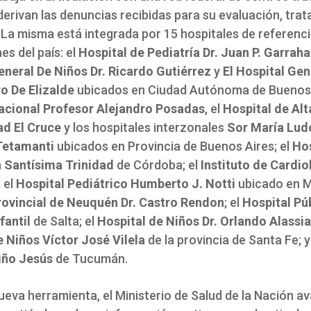
derivan las denuncias recibidas para su evaluación, tra
 La misma está integrada por 15 hospitales de referenci
nes del país: el
Hospital de Pediatría Dr. Juan P. Garrah
eneral De Niños Dr. Ricardo Gutiérrez
y
El Hospital Gen
o De Elizalde
ubicados en Ciudad Autónoma de Buenos A
acional Profesor Alejandro Posadas
, el
Hospital de Alt
d El Cruce
y los hospitales interzonales
Sor María Lud
Tetamanti
ubicados en Provincia de Buenos Aires; el
Hos
a Santísima Trinidad
de Córdoba; el
Instituto de Cardio
 el
Hospital Pediátrico Humberto J. Notti
ubicado en M
rovincial de Neuquén Dr. Castro Rendon
; el
Hospital Pú
fantil
de Salta; el
Hospital de Niños Dr. Orlando Alassia
e Niños Víctor José Vilela
de la provincia de Santa Fe; y
iño Jesús
de Tucumán.
ueva herramienta, el Ministerio de Salud de la Nación a