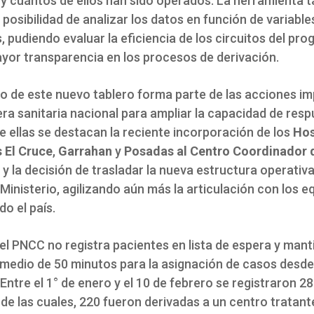
 y cuántos de ellos han sido operados. La herramienta 
 posibilidad de analizar los datos en función de variable
 pudiendo evaluar la eficiencia de los circuitos del pro
yor transparencia en los procesos de derivación.
llo de este nuevo tablero forma parte de las acciones i
era sanitaria nacional para ampliar la capacidad de resp
e ellas se destacan la reciente incorporación de los
Hos
 El Cruce
,
Garrahan
y
Posadas al Centro Coordinador 
y la decisión de trasladar la nueva estructura operativa
 Ministerio, agilizando aún más la articulación con los e
do el país.
 el PNCC no registra pacientes en lista de espera y mant
medio de 50 minutos para la asignación de casos desde
 Entre el 1° de enero y el 10 de febrero se registraron 2
de las cuales, 220 fueron derivadas a un centro tratant