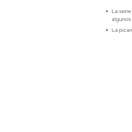
La serie
algunos 
La pican