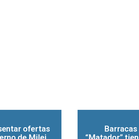
esentar ofertas
Barracas 
ierno de Milei
“Matador” tien