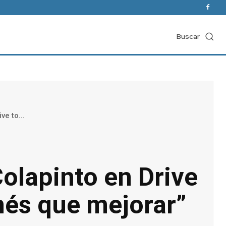
Buscar
ve to...
 Colapinto en Drive
enés que mejorar”