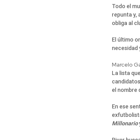
Todo el m
repunta y, 
obliga al 
El último 
necesidad y
Marcelo Ga
La lista q
candidatos
el nombre
En ese sent
exfutbolist
Millonario
River busca