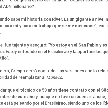
el ADN millonario?
undo sabe mi historia con River. Es un gigante a nivel 
io para mí y para mi trabajo que se me mencione”,
excl
.
, fue tajante y aseguró: “
Yo estoy en el San Pablo y es
uí
. Estoy enfocado en el Brasileirão y la oportunidad 
stão”.
nera, Crespo cerró con todas las versiones que lo rela
bilidad de reemplazar al
Muñeco
.
dar que el técnico de 50 años
tiene contrato con el Sã
embre de este año
y, aunque no tuvo un buen arranque,
 está peleando por el Brasileirao, siendo uno de los líd