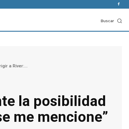
Buscar
gir a River:...
te la posibilidad
e se me mencione”