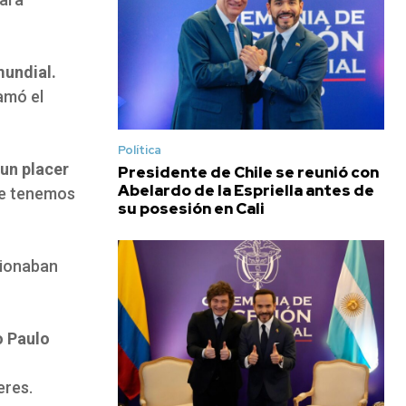
mundial.
amó el
Política
 un placer
Presidente de Chile se reunió con
Abelardo de la Espriella antes de
que tenemos
su posesión en Cali
cionaban
o Paulo
eres.