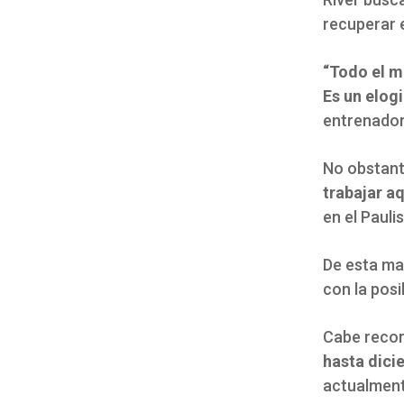
recuperar 
“Todo el m
Es un elog
entrenador
No obstante
trabajar aq
en el Pauli
De esta ma
con la posi
Cabe recor
hasta dici
actualmente