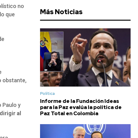
lístico no
Más Noticias
 lo que
de
e
o obstante,
Política
Informe de la Fundación Ideas
o Paulo y
para la Paz evalúa la política de
Paz Total en Colombia
irigir al
para