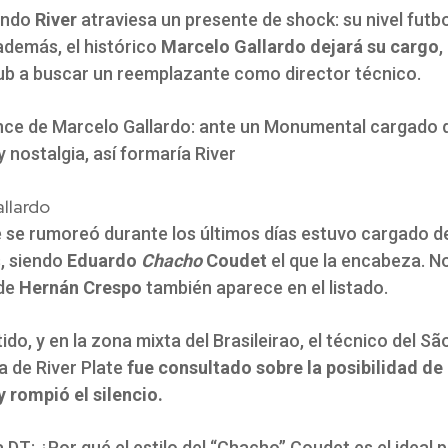
undo
River
atraviesa un presente de shock: su nivel futbo
además, el histórico
Marcelo Gallardo dejará su cargo
,
club a buscar un reemplazante como director técnico.
once de Marcelo Gallardo: ante un Monumental cargado 
 nostalgia, así formaría River
llardo
ue se rumoreó durante los últimos días estuvo cargado d
, siendo
Eduardo
Chacho
Coudet
el que la encabeza. N
 de
Hernán Crespo
también aparece en el listado.
ido, y en la zona mixta del Brasileirao, el técnico del Sã
a de River Plate
fue consultado sobre la posibilidad de d
y rompió el silencio.
 DT: ¿Por qué el estilo del “Chacho” Coudet es el ideal 