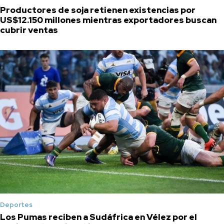
Productores de soja retienen existencias por
US$12.150 millones mientras exportadores buscan
cubrir ventas
Deportes
Los Pumas reciben a Sudáfrica en Vélez por el