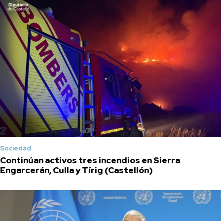
Sociedad
Continúan activos tres incendios en Sierra
Engarcerán, Culla y Tírig (Castellón)