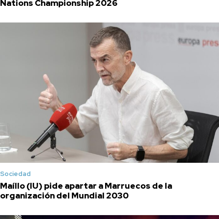
Nations Championship 2026
Sociedad
Maíllo (IU) pide apartar a Marruecos de la
organización del Mundial 2030