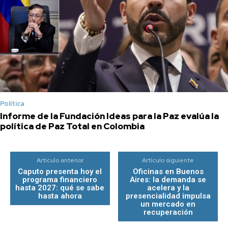
Política
Informe de la Fundación Ideas para la Paz evalúa la
política de Paz Total en Colombia
Artículo anterior
Artículo siguiente
Caputo presenta hoy el
Oficinas en Buenos
programa financiero
Aires: la demanda se
hasta 2027: qué se sabe
acelera y la
hasta ahora
presencialidad impulsa
un mercado en
recuperación