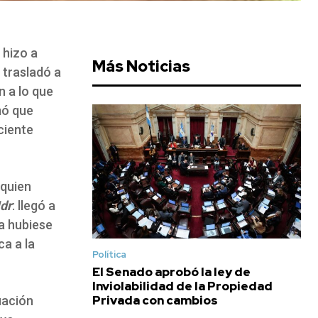
 hizo a
Más Noticias
e trasladó a
ón a lo que
mó que
ciente
 quien
dr
: llegó a
la hubiese
ca a la
Política
El Senado aprobó la ley de
Inviolabilidad de la Propiedad
Privada con cambios
uación