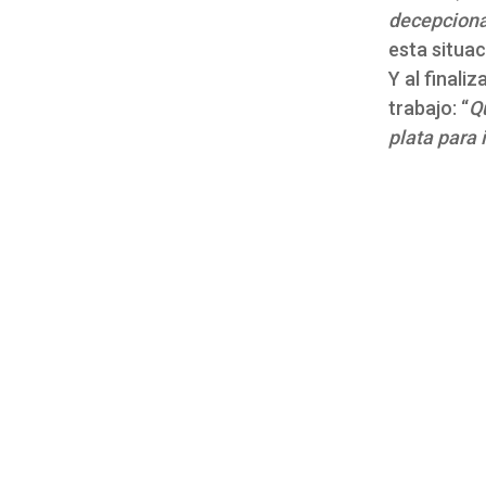
decepcion
esta situac
Y al finali
trabajo: “
Qu
plata para 