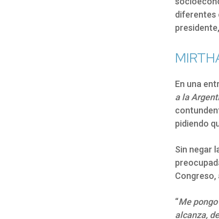
socioeconó
diferentes 
presidente,
MIRTHA
En una ent
a la Argen
contundent
pidiendo q
Sin negar l
preocupada 
Congreso, 
“
Me pongo e
alcanza, de