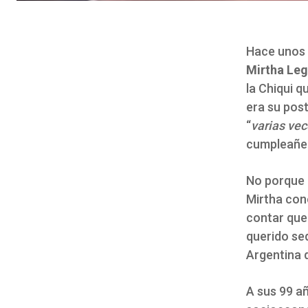
Hace unos 
Mirtha Le
la Chiqui q
era su post
“
varias vec
cumpleañer
No porque h
Mirtha con
contar que
querido sed
Argentina 
A sus 99 añ