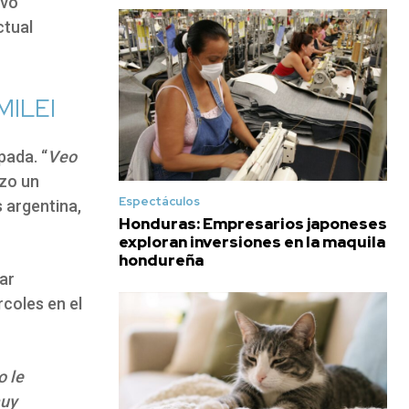
uvo
ctual
MILEI
pada. “
Veo
izo un
Espectáculos
 argentina,
Honduras: Empresarios japoneses
exploran inversiones en la maquila
hondureña
ar
rcoles en el
o le
muy