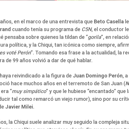
años, en el marco de una entrevista que
Beto Casella
le
grand
cuando tenía su programa de
C5N
, el conductor l
ué pensaba sobre quienes la tildan de “
gorila
”, en relaci
ura política, y la Chiqui, tan icónica como siempre, afir
es voté Perón
”. Tomando esa frase a la actualidad, la re
a de 99 años volvió a dar de qué hablar.
aya reivindicado a la figura de
Juan Domingo Perón
, a
oció hace muchos años en el terremoto de San Juan (
N
 era “
muy simpático
” y que le hubiese “encantado” que 
ucir tal como remarcó un viejo rumor), sino por su críti
de
Javier Milei
.
os, la Chiqui suele analizar muy seguido la compleja sit