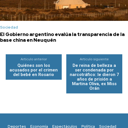
Sociedad
El Gobierno argentino evalúa la transparencia de la
base china en Neuquén
Artículo anterior
Artículo siguiente
Quiénes son los
De reina de belleza a
acusados por el crimen
ser condenada por
del bebé en Rosario
narcotráfico: le dieron 7
años de prisión a
Martina Oliva, ex Miss
Orán
Deportes
Economía
Espectáculos
Política
Sociedad