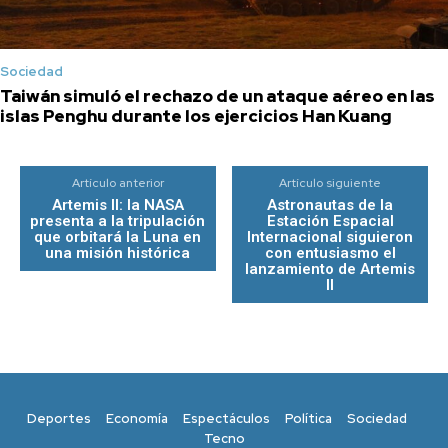
Sociedad
Taiwán simuló el rechazo de un ataque aéreo en las
islas Penghu durante los ejercicios Han Kuang
Artículo anterior
Artículo siguiente
Artemis II: la NASA
Astronautas de la
presenta a la tripulación
Estación Espacial
que orbitará la Luna en
Internacional siguieron
una misión histórica
con entusiasmo el
lanzamiento de Artemis
II
Deportes
Economía
Espectáculos
Política
Sociedad
Tecno